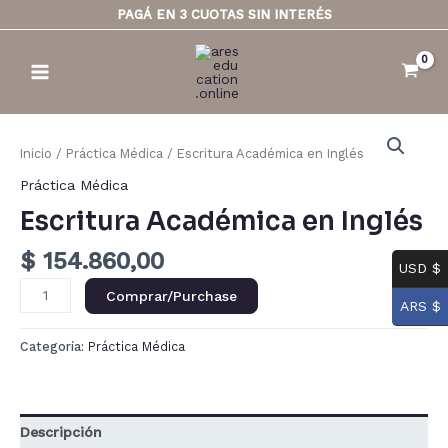
Ir
PAGÁ EN 3 CUOTAS SIN INTERÉS
al
Main
contenido
Menu
Escritura
Académica
Inicio
/
Práctica Médica
/ Escritura Académica en Inglés
en
Práctica Médica
Inglés
Escritura Académica en Inglés
cantidad
$
154.860,00
USD $
Comprar/Purchase
ARS $
Categoría:
Práctica Médica
Descripción