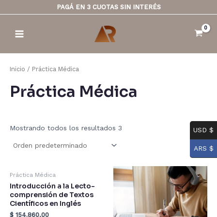
Ir
PAGÁ EN 3 CUOTAS SIN INTERÉS
al
Main
contenido
Menu
Inicio
/ Práctica Médica
Práctica Médica
Mostrando todos los resultados 3
USD $
ARS $
Práctica Médica
Introducción a la Lecto-
comprensión de Textos
Científicos en Inglés
$
154.860,00