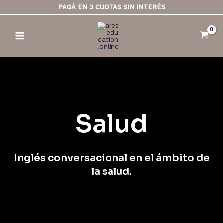
Ir
PAGÁ EN 3 CUOTAS SIN INTERÉS
al
Main
contenido
Menu
Salud
Inglés conversacional en el ámbito de
la salud.